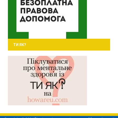
ТИ ЯК?